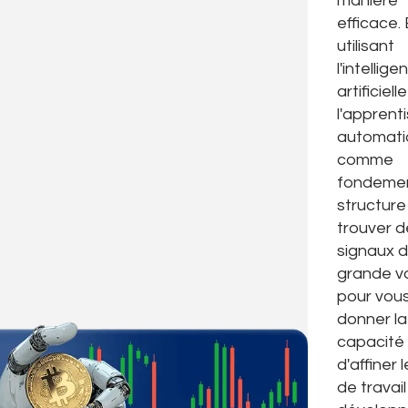
manière
efficace.
utilisant
l'intellige
artificiell
l'apprent
automati
comme
fondemen
structure
trouver d
signaux 
grande v
pour vou
donner la
capacité
d'affiner l
de travail