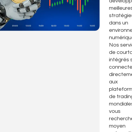
développ
meilleure
stratégie
dans un
environn
numériqu
Nos serv
de court
intégrés 
connecte
directem
aux
platefor
de tradin
mondiales
vous
recherch
moyen