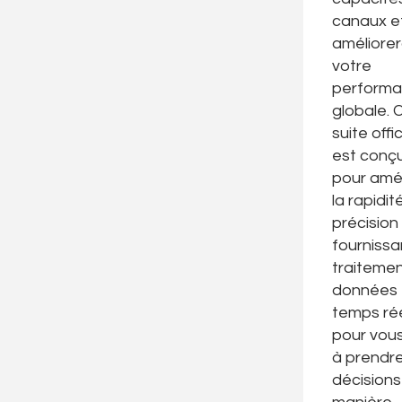
canaux e
améliore
votre
perform
globale. 
suite offic
est conç
pour amél
la rapidité
précision
fournissa
traiteme
données 
temps ré
pour vous
à prendr
décisions