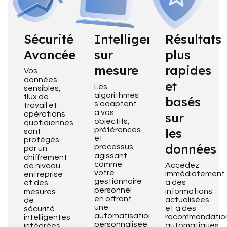
Sécurité
Intelligence
Résultats
Avancée
sur
plus
mesure
rapides
Vos
données
et
Les
sensibles,
algorithmes
flux de
basés
s'adaptent
travail et
à vos
opérations
sur
objectifs,
quotidiennes
préférences
les
sont
et
protégés
données
processus,
par un
agissant
chiffrement
comme
Accédez
de niveau
votre
immédiatement
entreprise
gestionnaire
à des
et des
personnel
informations
mesures
en offrant
actualisées
de
une
et à des
sécurité
automatisation
recommandatio
intelligentes
personnalisée
automatiques
intégrées