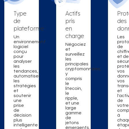
Type
Actifs
Prot
de
pris
des
plateforme
en
don
charge
Un
Les
environnement
proto
Négociez
logiciel
de
et
conçu
chiff
surveillez
pour
et de
les
analyser
sécur
principales
les
prot
cryptomonnaies,
tendances,
vos
y
automatiser
donn
compris
les
vos
le
stratégies
trans
litecoin,
et
et
le
soutenir
l'acti
ripple,
une
de
et une
prise
votre
large
de
comp
gamme
décision
à
de
plus
chaq
jetons
intelligente
étap
émergents,