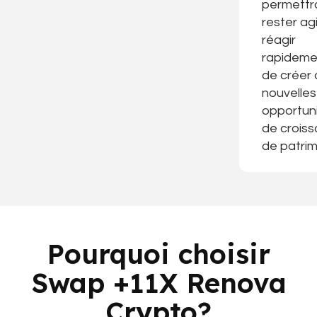
permettr
rester agi
réagir
rapideme
de créer
nouvelles
opportun
de crois
de patrim
Pourquoi choisir
Swap +11X Renova
Crypto?