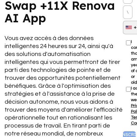
Swap +11X Renova
AI App
+
Vous avez accès à des données
I
intelligentes 24 heures sur 24, ainsi qu'à
co
des solutions d'automatisation
tha
am
intelligentes qui vous permettront de tirer
ye
parti des technologies de pointe et de
of
or
trouver des opportunités potentiellement
old
bénéfiques. Grâce à l'optimisation des
I a
stratégies et à l'assistance à la prise de
th
we
décision autonome, nous vous aidons à
Pr
trouver des moyens d'améliorer l'efficacité
Pol
opérationnelle tout en rationalisant les
Te
Co
processus de travail. En tirant parti de
notre réseau mondial, de nombreux
S'INSCRI