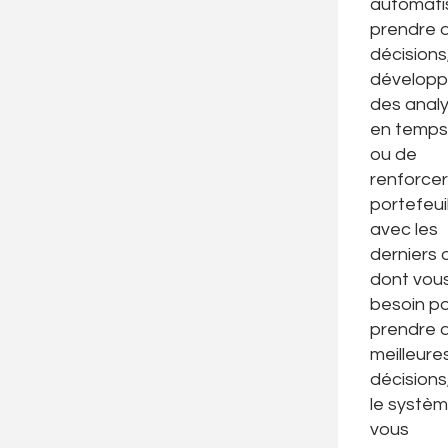
automati
prendre 
décisions
développ
des anal
en temps 
ou de
renforcer
portefeuil
avec les
derniers o
dont vou
besoin p
prendre 
meilleure
décisions,
le systè
vous