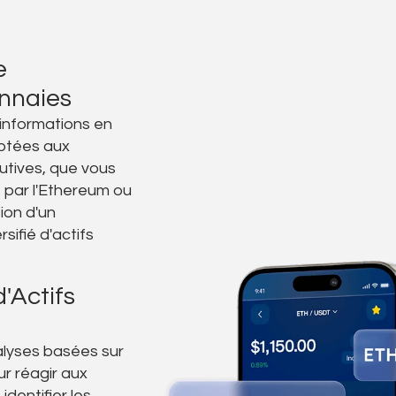
e
nnaies
informations en
ptées aux
utives, que vous
 par l'Ethereum ou
ion d'un
rsifié d'actifs
'Actifs
nalyses basées sur
r réagir aux
dentifier les