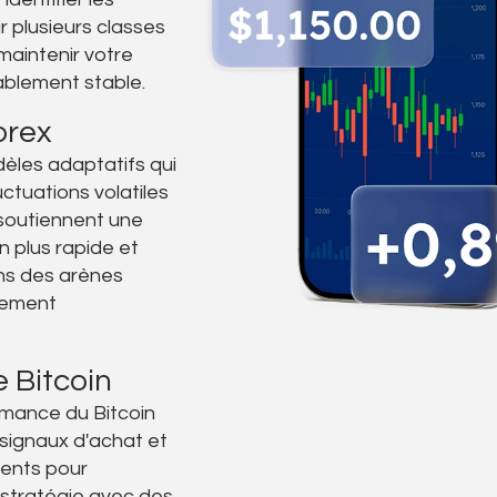
r plusieurs classes
 maintenir votre
yablement stable.
orex
dèles adaptatifs qui
uctuations volatiles
soutiennent une
n plus rapide et
ns des arènes
tement
 Bitcoin
rmance du Bitcoin
signaux d'achat et
gents pour
 stratégie avec des