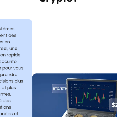
stèmes
ent des
es en
éel, une
ion rapide
sécurité
e pour vous
 prendre
isions plus
 et plus
entes.
à des
tions
tanées et