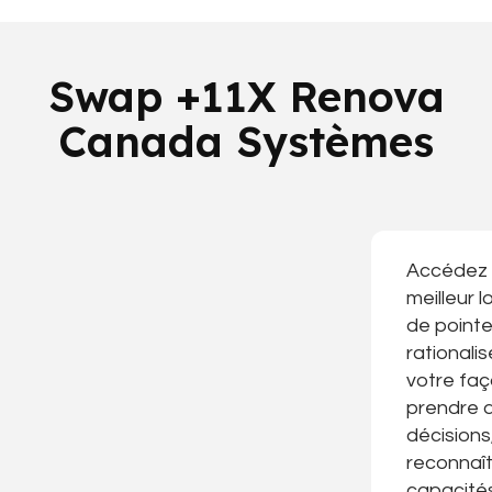
Swap +11X Renova
Canada Systèmes
Accédez
meilleur lo
de pointe
rationalis
votre fa
prendre 
décisions
reconnaît
capacité