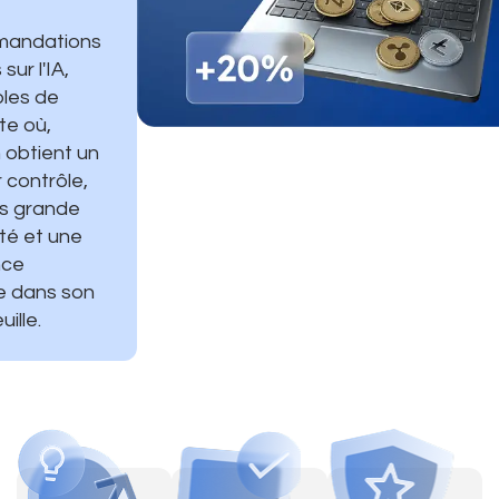
andations
sur l'IA,
bles de
te où,
 obtient un
r contrôle,
us grande
ité et une
nce
e dans son
ille.