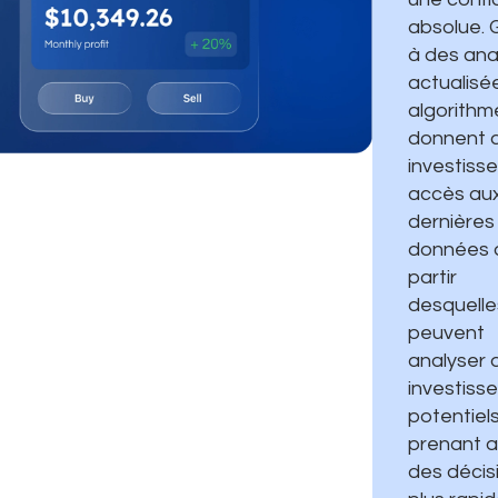
absolue. 
à des ana
actualisé
algorithm
donnent 
investiss
accès au
dernières
données 
partir
desquelles
peuvent
analyser 
investiss
potentiels
prenant a
des décis