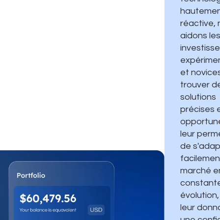
hauteme
réactive,
aidons le
investiss
expérime
et novice
trouver d
solutions
précises 
opportune
leur perm
de s'adap
facilemen
marché e
constant
évolution,
leur donn
une confi