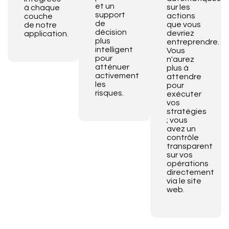
et un
sur les
à chaque
support
actions
couche
de
que vous
de notre
décision
devriez
application.
plus
entreprendre.
intelligent
Vous
pour
n'aurez
atténuer
plus à
activement
attendre
les
pour
risques.
exécuter
vos
stratégies
; vous
avez un
contrôle
transparent
sur vos
opérations
directement
via le site
web.